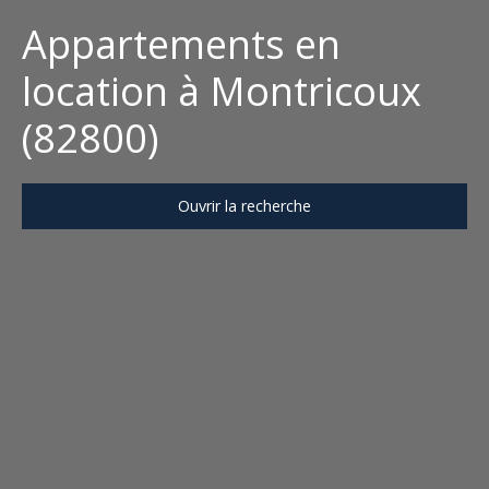
Appartements en
location à Montricoux
(82800)
Ouvrir la recherche
Type d'offre
Location
Type de bien
Appartement
Localisation
Montricoux (82800)
Loyer max (€/mois)