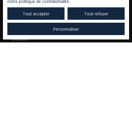
notre politique de confidentialité
.
Type d'offre
Tout accepter
Tout refuser
Location
Type de bien
Personnaliser
Appartement
Localisation
Montricoux (82800)
Loyer max (€/mois)
Surface min (m²)
Pièces min
J'accepte le traitement de mes données
personnelles conformément au RGPD. Si vous ne
souhaitez pas faire l'objet de prospection
commerciale par voie téléphonique, vous pouvez
vous inscrire gratuitement sur la liste d'opposition