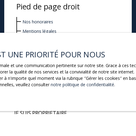
Pied de page droit
Nos honoraires
Mentions légales
Politique de confidentialité
Plan du site
EST UNE PRIORITÉ POUR NOUS
ptimale et une communication pertinente sur notre site. Grace à ces 
rer la qualité de nos services et la convivialité de notre site intern
 à n'importe quel moment via la rubrique ″Gérer les cookies″ en bas d
nelles, veuillez consulter
notre politique de confidentialité
.
JE SUIS PROPRIÉTAIRE
Estimez votre bien