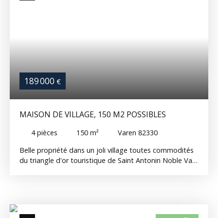
189 000
€
MAISON DE VILLAGE, 150 M2 POSSIBLES
4
pièces
150
m²
Varen 82330
Belle propriété dans un joli village toutes commodités
du triangle d'or touristique de Saint Antonin Noble Val,
Najac et Cordes sur Ciel. Beaucoup de possibilités pour
cette propriété, actuellement divisée en partie
habitable et partie local commercial de 100m2 avec
coin salon et jardin de thé, WC et buanderie. On
pourrait imaginer un grand commerce avec partie