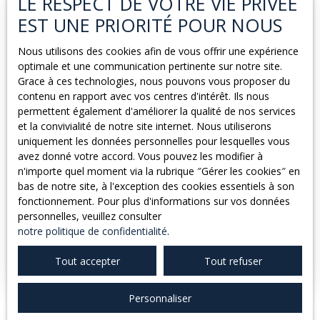
LE RESPECT DE VOTRE VIE PRIVÉE
et Najac. Une maison récente et bien configurée. Le hall
Exclusivité
EST UNE PRIORITÉ POUR NOUS
d'entrée faisant la séparation entre les parties nuit et
jour. Un couloir donne accès aux 4 chambres, dont une
Nous utilisons des cookies afin de vous offrir une expérience
chambre d'appoint/bureau et une porte pour accéder
optimale et une communication pertinente sur notre site.
dans le garage. La partie jour ; une grande pièce à vivre
Grace à ces technologies, nous pouvons vous proposer du
lumineuse avec cuisine américaine et des baies
contenu en rapport avec vos centres d'intérêt. Ils nous
vitrées/fenêtre sur les côtés est, ouest et sud. Une salle
permettent également d'améliorer la qualité de nos services
d'eau avec douche XL, deux vasques et wc
et la convivialité de notre site internet. Nous utiliserons
indépendant complètent la partie habitation. A
uniquement les données personnelles pour lesquelles vous
l'extérieur un garage de 24m2 et des terrasses
150 000
€
avez donné votre accord. Vous pouvez les modifier à
ensoleillées sur les côtés est et sud.
n'importe quel moment via la rubrique ″Gérer les cookies″ en
bas de notre site, à l'exception des cookies essentiels à son
MAISON DE FAMILLE AVEC DÉPENDANCES
fonctionnement. Pour plus d'informations sur vos données
personnelles, veuillez consulter
6
pièces
117
m²
Varen 82330
notre politique de confidentialité
.
Beaucoup de potentiel pour cette maison ensoleillée
Tout accepter
Tout refuser
dans le petit village de Varen. Pas de vis-à-vis et
entourée des champs et de la nature, cette maison a
actuellement 5 chambres, dont une en prolongation du
Personnaliser
salon qui pourrait également faire office de bureau ou