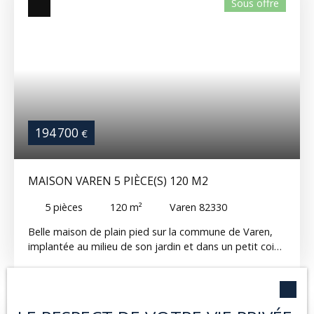
Sous offre
habitable ou même une grande maison de famille
d'environ 150m2. Actuellement l'entrée indépendante
pour la maison se fait par le salon avec accès intérieur
au commerce. A côté, une cuisine/salle à manger et
l'escalier qui monte à un grand palier/bureau , deux
chambres et une salle d'eau avec WC. A l'extérieur un
joli jardin, une petite dépendance et un petit parking
privé, d'autres places de parking public à quelques pas.
194 700
€
MAISON VAREN 5 PIÈCE(S) 120 M2
5
pièces
120
m²
Varen 82330
Belle maison de plain pied sur la commune de Varen,
implantée au milieu de son jardin et dans un petit coin
au calme avec toutes commodités à quelques minutes
en voiture: la gare SNCF, supermarché, médecin, école,
pharmacie et de bons restaurants, plus loin, les villages
touristiques de Saint Antonin Noble Val, Cordes Sur Ciel