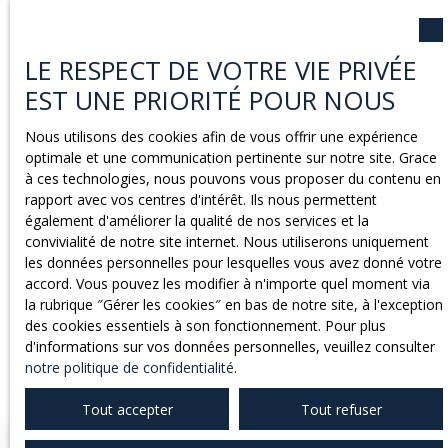
une
stratégie de vente adaptée
à votre bien et à
votre situation. De l’estimation à la signature chez le
N
otaire, nous vous conseillons avec transparence et
LE RESPECT DE VOTRE VIE PRIVÉE
vous guidons dans toutes vos démarches.
EST UNE PRIORITÉ POUR NOUS
Notre équipe met tout en œuvre pour
valoriser
Nous utilisons des cookies afin de vous offrir une expérience
votre bien
,
attirer des
Acq
uéreurs qualifiés
et
optimale et une communication pertinente sur notre site. Grace
sécuriser la Transaction
.
à ces technologies, nous pouvons vous proposer du contenu en
Notre objectif est clair : vendre dans les meilleures
rapport avec vos centres d'intérêt. Ils nous permettent
conditions, au juste prix et dans les meilleurs délais,
également d'améliorer la qualité de nos services et la
tout en vous offrant un suivi constant et rassurant.
convivialité de notre site internet. Nous utiliserons uniquement
les données personnelles pour lesquelles vous avez donné votre
accord. Vous pouvez les modifier à n'importe quel moment via
la rubrique ″Gérer les cookies″ en bas de notre site, à l'exception
Contactez-nous
des cookies essentiels à son fonctionnement. Pour plus
d'informations sur vos données personnelles, veuillez consulter
notre politique de confidentialité
.
Tout accepter
Tout refuser