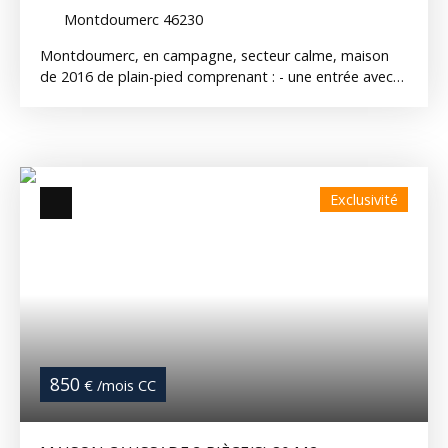
Montdoumerc 46230
Montdoumerc, en campagne, secteur calme, maison
de 2016 de plain-pied comprenant : - une entrée avec
placard - un séjour lumineux avec baie vitrée - une
cuisine aménagée et équipée ( plaque induction, hotte,
four, lave-vaisselle, four micro-ondes) - un cellier - un
bureau - une buanderie - 3 chambres - une salle de bain
avec douche et baignoire + WC - un WC séparé Vous
Exclusivité
profiterez également d'une terrasse, de cabanons de
jardin sur un terrain d'environ 1800 m² Chauffage par
pompe à chaleur Disponible début septembre 2026 Ref
: 14233
850
€ /mois CC