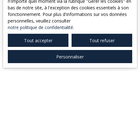
n'importe quel moment via la rubrique ″Gérer les cookies″ en
bas de notre site, à l'exception des cookies essentiels à son
fonctionnement. Pour plus d'informations sur vos données
CAUSSADE CENTRE - APPARTEMENT T3 BIS -
personnelles, veuillez consulter
88M²
4
pièces
89.03
m²
Caussade 82300
notre politique de confidentialité
.
CAUSSADE CENTRE - Appartement de Type 3 bis
Tout accepter
Tout refuser
Duplex, au 1er étage, proche de toutes commodités
composé - une cuisine ouverte sur séjour spacieux et
Personnaliser
lumineux, - 2 chambres - 2 petits bureaux - une salle de
bain - un WC. Chauffage électrique Disponible Réf :
490G
Exclusivité