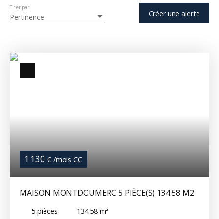
Trier par
Créer une alerte
Pertinence
1 130
€ /mois CC
MAISON MONTDOUMERC 5 PIÈCE(S) 134.58 M2
5
pièces
134.58
m²