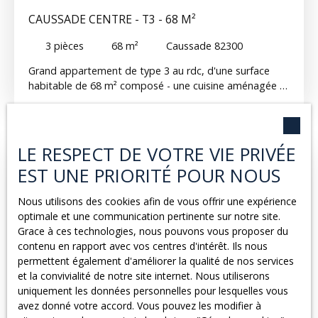
CAUSSADE CENTRE - T3 - 68 M²
3
pièces
68
m²
Caussade 82300
Grand appartement de type 3 au rdc, d'une surface
habitable de 68 m² composé - une cuisine aménagée -
un séjour - 2 chambres - une salle de bain - un WC
séparé Disponible REF : 344G
LE RESPECT DE VOTRE VIE PRIVÉE
EST UNE PRIORITÉ POUR NOUS
Exclusivité
Nous utilisons des cookies afin de vous offrir une expérience
optimale et une communication pertinente sur notre site.
Grace à ces technologies, nous pouvons vous proposer du
contenu en rapport avec vos centres d'intérêt. Ils nous
permettent également d'améliorer la qualité de nos services
et la convivialité de notre site internet. Nous utiliserons
uniquement les données personnelles pour lesquelles vous
600
€ /mois CC
avez donné votre accord. Vous pouvez les modifier à