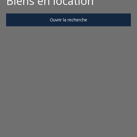
Biens en location
Ouvrir la recherche
Type d'offre
Location
Type de bien
Localisation
Loyer max (€/mois)
Surface min (m²)
Rechercher