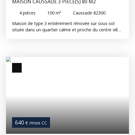
MAISON CAUSSADE 3 PIÈCE(S) 80 M2
4
pièces
100
m²
Caussade 82300
Maison de type 3 entièrement rénovée sur sous-sol
située dans un quartier calme et proche du centre ville
de Caussade. La maison se compose comme suit :
Entrée, pièce de vie, cuisine aménagée et équipée, trois
chambres, salle de bain, salle d'eau et un WC. Vous
profiterez également d'un jardin de 600m² et d'un
garage. Menuiseries double vitrage et chauffage gaz
de ville. Disponible le 01/08/26 Réf : 541G
640
€ /mois CC