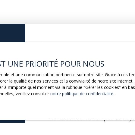
Prénom
Nom
e.
Email
Télép
EST UNE PRIORITÉ POUR NOUS
s
Vous souh
ptimale et une communication pertinente sur notre site. Grace à ces 
Votre commune
-
rer la qualité de nos services et la convivialité de notre site intern
 à n'importe quel moment via la rubrique ″Gérer les cookies″ en bas d
nelles, veuillez consulter
notre politique de confidentialité
.
Votre message
J'accepte le traitement de mes données p
CE
RGPD. Si vous ne souhaitez pas faire l'obj
par voie téléphonique, vous pouvez vous insc
d'opposition au démarchage téléphonique, p