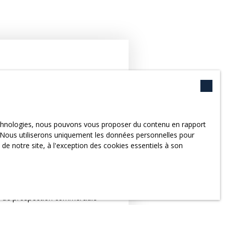
hone
aitez
technologies, nous pouvons vous proposer du contenu en rapport
et. Nous utiliserons uniquement les données personnelles pour
e notre site, à l'exception des cookies essentiels à son
ersonnelles conformément au
et de prospection commerciale
rire gratuitement sur la liste
révu par l'article L223-1 du