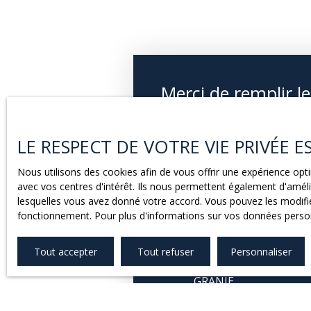
Merci de remplir le
formulaire ci-contr
LE RESPECT DE VOTRE VIE PRIVÉE 
Nous reviendron
vers vous
Nous utilisons des cookies afin de vous offrir une expérience o
avec vos centres d'intérêt. Ils nous permettent également d'amélio
rapidement.
lesquelles vous avez donné votre accord. Vous pouvez les modifier
fonctionnement. Pour plus d'informations sur vos données person
+33 5 63 65 19 99
Tout accepter
Tout refuser
Personnaliser
24 BOULEVARD LEON
GRANIE
82300 CAUSSADE