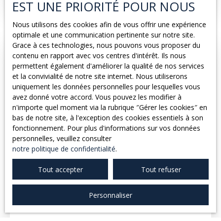
EST UNE PRIORITÉ POUR NOUS
par l'entrée, cuisine aménagée (plaque et hotte), WC et
le séjour. A l'étage : trois belles chambres ainsi que la
Nous utilisons des cookies afin de vous offrir une expérience
salle d'eau. Vous profiterez également d'un garage de
optimale et une communication pertinente sur notre site.
12m² et d'un jardin d'environ 380m². Référence 607G
Grace à ces technologies, nous pouvons vous proposer du
Disponible 1/10/2026
contenu en rapport avec vos centres d'intérêt. Ils nous
Exclusivité
permettent également d'améliorer la qualité de nos services
et la convivialité de notre site internet. Nous utiliserons
uniquement les données personnelles pour lesquelles vous
avez donné votre accord. Vous pouvez les modifier à
n'importe quel moment via la rubrique ″Gérer les cookies″ en
bas de notre site, à l'exception des cookies essentiels à son
fonctionnement. Pour plus d'informations sur vos données
personnelles, veuillez consulter
notre politique de confidentialité
.
945
€ /mois CC
Tout accepter
Tout refuser
MAISON DE PLAIN PIED T5 - CAYRIECH
Personnaliser
5
pièces
112
m²
Caussade 82300