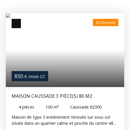
Exclusivité
850
€ /mois CC
MAISON CAUSSADE 3 PIÈCE(S) 80 M2
4
pièces
100
m²
Caussade 82300
Maison de type 3 entièrement rénovée sur sous-sol
située dans un quartier calme et proche du centre ville
de Caussade. La maison se compose comme suit :