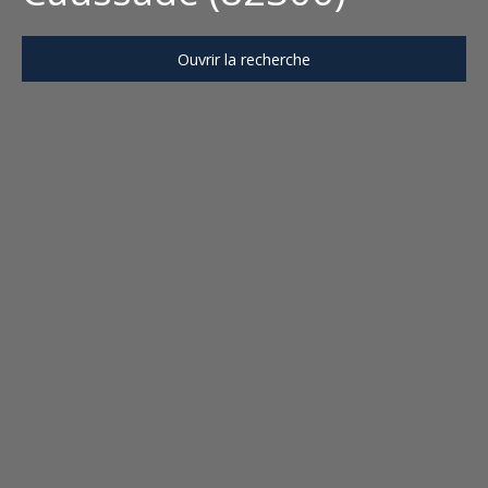
Ouvrir la recherche
Type d'offre
Location
Type de bien
Maison
Localisation
Caussade (82300)
Loyer max (€/mois)
Surface min (m²)
Rechercher