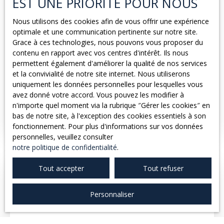
EST UNE PRIORITÉ POUR NOUS
et d'estimation immobilière avec professionnalisme et
proximité. Maison Combarieu Immobilier - Votre
Nous utilisons des cookies afin de vous offrir une expérience
spécialiste immobilier à Caussade depuis trois
optimale et une communication pertinente sur notre site.
générations.
1 500
€ /mois HC
Grace à ces technologies, nous pouvons vous proposer du
contenu en rapport avec vos centres d'intérêt. Ils nous
permettent également d'améliorer la qualité de nos services
LOCAL COMMERCIAL CAUSSADE - 130M²
et la convivialité de notre site internet. Nous utiliserons
uniquement les données personnelles pour lesquelles vous
7
pièces
130
m²
Caussade 82300
avez donné votre accord. Vous pouvez les modifier à
n'importe quel moment via la rubrique ″Gérer les cookies″ en
Centre de Caussade, très bel emplacement pour ce
bas de notre site, à l'exception des cookies essentiels à son
local commercial de 130m². Situé sur avenue passante
fonctionnement. Pour plus d'informations sur vos données
avec possibilité de stationnement aux alentours
personnelles, veuillez consulter
proches. Il se compose d'un hall de réception, 6 pièces
notre politique de confidentialité
.
allant de 7 à 19 m², une cuisine, 2 WC et une salle d'eau.
Chauffage au sol au gaz de ville et climatisation
Tout accepter
Tout refuser
réversible. Disponible début mai Réf: 14086 Contactez
l'Agence Combarieu Immobilier, votre partenaire de
confiance à Caussade et dans le Tarn-et-Garonne, pour
Personnaliser
organiser une visite ou obtenir plus d'informations.
Notre Equipe vous accompagne dans tous vos projets