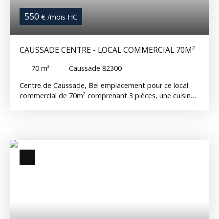
550
€ /mois HC
CAUSSADE CENTRE - LOCAL COMMERCIAL 70M²
70
m²
Caussade 82300
Centre de Caussade, Bel emplacement pour ce local
commercial de 70m² comprenant 3 pièces, une cuisine,
une salle d'eau avec WC Local équipé de la
climatisation Vous profiterez d''un parking privé
Disponible réf. 14162