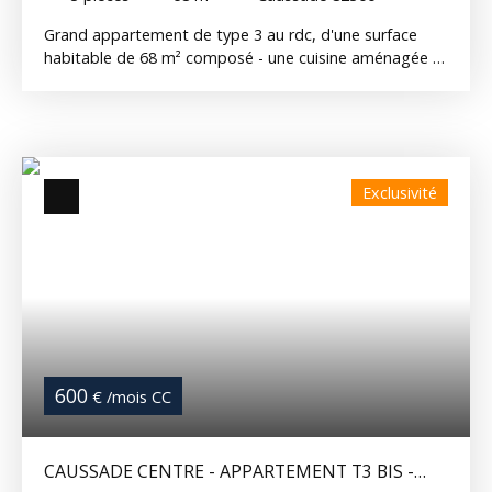
Grand appartement de type 3 au rdc, d'une surface
habitable de 68 m² composé - une cuisine aménagée -
un séjour - 2 chambres - une salle de bain - un WC
séparé Disponible REF : 344G
Exclusivité
600
€ /mois CC
CAUSSADE CENTRE - APPARTEMENT T3 BIS -