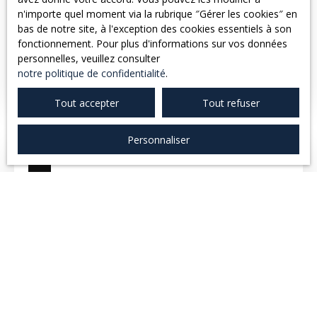
n'importe quel moment via la rubrique ″Gérer les cookies″ en
APPARTEMENT T2 - REALVILLE
bas de notre site, à l'exception des cookies essentiels à son
fonctionnement. Pour plus d'informations sur vos données
2
pièces
47.35
m²
Réalville 82440
personnelles, veuillez consulter
REALVILLE, 15 minutes de Montauban, 5 minutes de
notre politique de confidentialité
.
Caussade et Albias. Appartement en duplex,
entièrement rénové, situé au premier et dernier étage
Tout accepter
Tout refuser
d'un petit immeuble composé : - Séjour avec cuisine
ouverte aménagée (plaque et hotte) A l'étage coin nuit
Personnaliser
: - Chambre avec placard - Salle d'eau - WC Pas
d'extérieur. Disponible le 03/08/2026 Référence : 694G
389
€ /mois CC