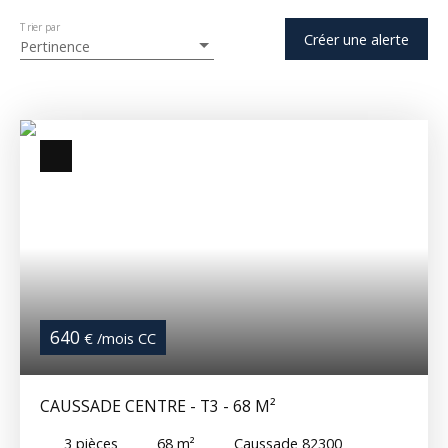
Trier par
Créer une alerte
Pertinence
640
€ /mois CC
CAUSSADE CENTRE - T3 - 68 M²
3
pièces
68
m²
Caussade 82300