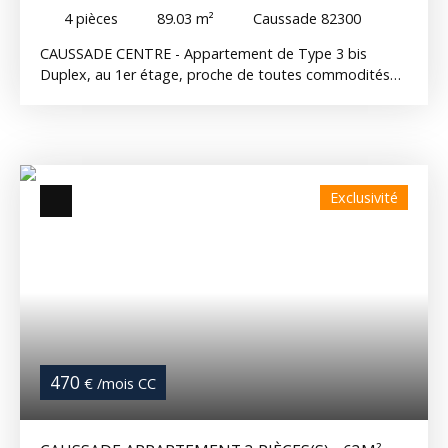
88M²
4
pièces
89.03
m²
Caussade 82300
CAUSSADE CENTRE - Appartement de Type 3 bis
Duplex, au 1er étage, proche de toutes commodités
composé - une cuisine ouverte sur séjour spacieux et
lumineux, - 2 chambres - 2 petits bureaux - une salle de
bain - un WC. Chauffage électrique Disponible Réf :
490G
Exclusivité
470
€ /mois CC