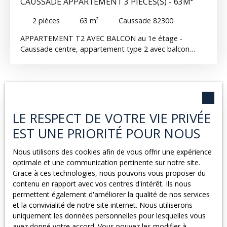
CAUSSADE APPARTEMENT 3 PIÈCES(S) - 63M²
2
pièces
63
m²
Caussade 82300
APPARTEMENT T2 AVEC BALCON au 1e étage -
Caussade centre, appartement type 2 avec balcon
composé - une entrée - une cuisine - un séjour - une
chambre - une salle de bain avec WC. Menuiseries
double vitrage. chauffage gaz de ville. Disponible le
01/09/2026 Réf 5G.
Exclusivité
LE RESPECT DE VOTRE VIE PRIVÉE
EST UNE PRIORITÉ POUR NOUS
Nous utilisons des cookies afin de vous offrir une expérience
optimale et une communication pertinente sur notre site.
Grace à ces technologies, nous pouvons vous proposer du
contenu en rapport avec vos centres d'intérêt. Ils nous
permettent également d'améliorer la qualité de nos services
530
et la convivialité de notre site internet. Nous utiliserons
€ /mois CC
uniquement les données personnelles pour lesquelles vous
avez donné votre accord. Vous pouvez les modifier à