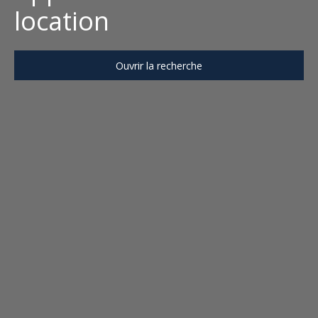
location
Ouvrir la recherche
Type d'offre
Location
Type de bien
Appartement
Localisation
Loyer max (€/mois)
Surface min (m²)