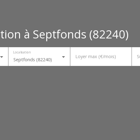
tion à Septfonds (82240)
Localisation
Loyer max (€/mois)
S
Septfonds (82240)