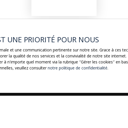
EST UNE PRIORITÉ POUR NOUS
ptimale et une communication pertinente sur notre site. Grace à ces 
rer la qualité de nos services et la convivialité de notre site intern
 à n'importe quel moment via la rubrique ″Gérer les cookies″ en bas d
nelles, veuillez consulter
notre politique de confidentialité
.
Vous ne trouvez pas
la propriété de vos rêves ?
Nom
Email
e bien
Localisation
Loyer max (€/mois)
artement
Septfonds (82240)