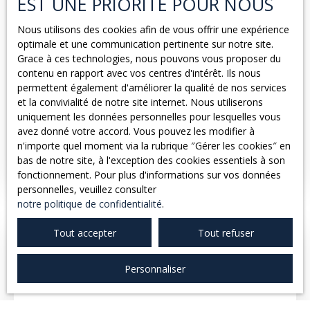
EST UNE PRIORITÉ POUR NOUS
et d'estimation immobilière avec professionnalisme et
proximité. Maison Combarieu Immobilier - Votre
Nous utilisons des cookies afin de vous offrir une expérience
spécialiste immobilier à Caussade depuis trois
optimale et une communication pertinente sur notre site.
générations.
1 500
€ /mois HC
Grace à ces technologies, nous pouvons vous proposer du
contenu en rapport avec vos centres d'intérêt. Ils nous
permettent également d'améliorer la qualité de nos services
LOCAL COMMERCIAL CAUSSADE - 130M²
et la convivialité de notre site internet. Nous utiliserons
uniquement les données personnelles pour lesquelles vous
7
pièces
130
m²
Caussade 82300
avez donné votre accord. Vous pouvez les modifier à
n'importe quel moment via la rubrique ″Gérer les cookies″ en
Centre de Caussade, très bel emplacement pour ce
bas de notre site, à l'exception des cookies essentiels à son
local commercial de 130m². Situé sur avenue passante
fonctionnement. Pour plus d'informations sur vos données
avec possibilité de stationnement aux alentours
personnelles, veuillez consulter
proches. Il se compose d'un hall de réception, 6 pièces
notre politique de confidentialité
.
allant de 7 à 19 m², une cuisine, 2 WC et une salle d'eau.
Chauffage au sol au gaz de ville et climatisation
Tout accepter
Tout refuser
réversible. Disponible début mai Réf: 14086 Contactez
l'Agence Combarieu Immobilier, votre partenaire de
confiance à Caussade et dans le Tarn-et-Garonne, pour
Personnaliser
organiser une visite ou obtenir plus d'informations.
Notre Equipe vous accompagne dans tous vos projets