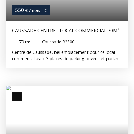
550
€ /mois HC
CAUSSADE CENTRE - LOCAL COMMERCIAL 70M²
70
m²
Caussade 82300
Centre de Caussade, bel emplacement pour ce local
commercial avec 3 places de parking privées et parking
à proximité Le local est composé de : - une pièce
principale de 55 m² environ avec une grande vitrine et
équipée de la climatisation - une pièce pouvant servir
de stockage et de coin cuisine avec meuble évier - une
pièce séparée avec sanitaires Disponible réf. 14162