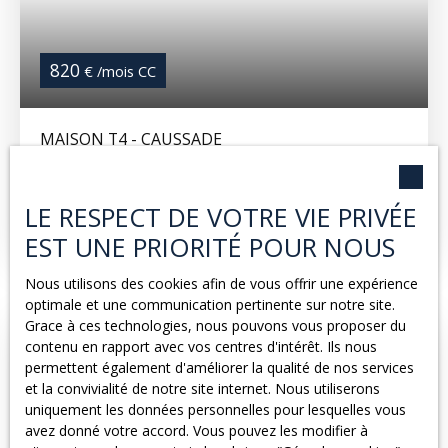
820
€ /mois CC
MAISON T4 - CAUSSADE
4
pièces
87
m²
Caussade 82300
LE RESPECT DE VOTRE VIE PRIVÉE
Maison de type 4 sur deux niveaux, proche du centre
de Caussade En rez-de-chaussée vous serez accueilli
EST UNE PRIORITÉ POUR NOUS
par l'entrée, cuisine aménagée (plaque et hotte), WC et
le séjour. A l'étage : trois belles chambres ainsi que la
Nous utilisons des cookies afin de vous offrir une expérience
salle d'eau. Vous profiterez également d'un garage de
optimale et une communication pertinente sur notre site.
12m² et d'un jardin d'environ 380m². Référence 607G
Grace à ces technologies, nous pouvons vous proposer du
Disponible 1/10/2026
contenu en rapport avec vos centres d'intérêt. Ils nous
Exclusivité
permettent également d'améliorer la qualité de nos services
et la convivialité de notre site internet. Nous utiliserons
uniquement les données personnelles pour lesquelles vous
avez donné votre accord. Vous pouvez les modifier à