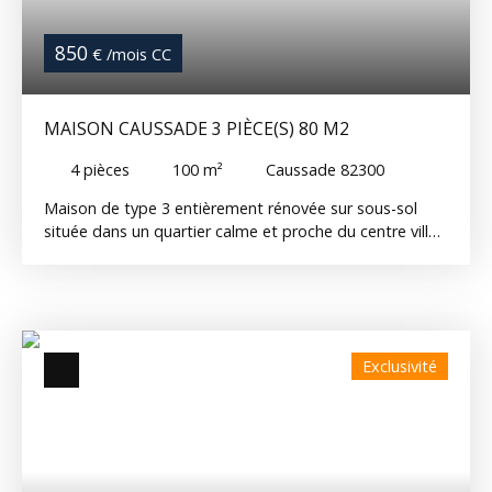
850
€ /mois CC
MAISON CAUSSADE 3 PIÈCE(S) 80 M2
4
pièces
100
m²
Caussade 82300
Maison de type 3 entièrement rénovée sur sous-sol
située dans un quartier calme et proche du centre ville
de Caussade. La maison se compose comme suit :
Entrée, pièce de vie, cuisine aménagée et équipée, trois
chambres, salle de bain, salle d'eau et un WC. Vous
profiterez également d'un jardin de 600m² et d'un
garage. Menuiseries double vitrage et chauffage gaz
Exclusivité
de ville. Disponible le 01/08/26 Réf : 541G