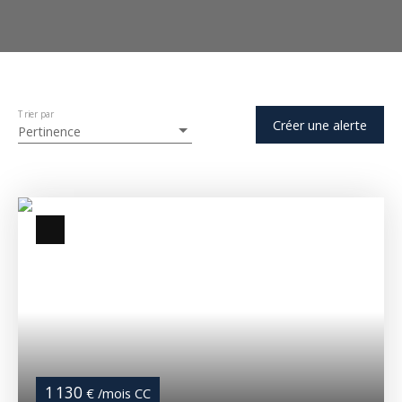
Trier par
Créer une alerte
Pertinence
1 130
€ /mois CC