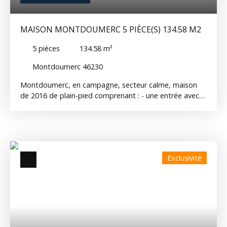
MAISON MONTDOUMERC 5 PIÈCE(S) 134.58 M2
5
pièces
134.58
m²
Montdoumerc 46230
Montdoumerc, en campagne, secteur calme, maison
de 2016 de plain-pied comprenant : - une entrée avec
placard - un séjour lumineux avec baie vitrée - une
cuisine aménagée et équipée ( plaque induction, hotte,
four, lave-vaisselle, four micro-ondes) - un cellier - un
bureau - une buanderie - 3 chambres - une salle de bain
avec douche et baignoire + WC - un WC séparé Vous
Exclusivité
profiterez également d'une terrasse, de cabanons de
jardin sur un terrain d'environ 1800 m² Chauffage par
pompe à chaleur Disponible début septembre 2026 Ref
: 14233