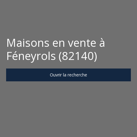
Maisons en vente à
Féneyrols (82140)
Ouvrir la recherche
Type d'offre
Vente
Type de bien
Maison
Localisation
Féneyrols (82140)