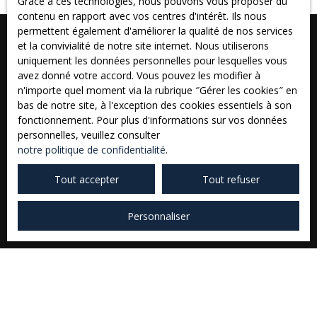
Grace à ces technologies, nous pouvons vous proposer du
contenu en rapport avec vos centres d'intérêt. Ils nous
permettent également d'améliorer la qualité de nos services
et la convivialité de notre site internet. Nous utiliserons
uniquement les données personnelles pour lesquelles vous
avez donné votre accord. Vous pouvez les modifier à
n'importe quel moment via la rubrique ″Gérer les cookies″ en
Vous ne trouvez pas
bas de notre site, à l'exception des cookies essentiels à son
la propriété de vos rêves ?
fonctionnement. Pour plus d'informations sur vos données
personnelles, veuillez consulter
notre politique de confidentialité
.
Tout accepter
Tout refuser
Prénom
Personnaliser
Nom
Email
Type d'offre
Vente
Type de bien