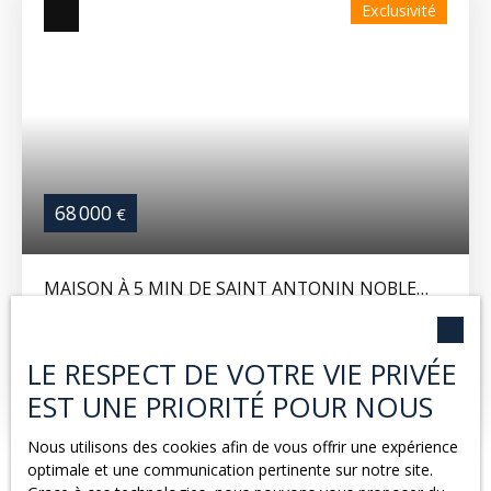
Exclusivité
68 000
€
MAISON À 5 MIN DE SAINT ANTONIN NOBLE
VAL
4
pièces
95
m²
Féneyrols 82140
LE RESPECT DE VOTRE VIE PRIVÉE
Maison en pierre actuellement louée 610€/mois hors
charge. Celle ci est composée d'un séjour avec insert
EST UNE PRIORITÉ POUR NOUS
bois, cuisine, 2 chambres + 1 bureau, 2 wc, 2 salles
d'eau et une cave. Jardin non attenant , à proximité
Nous utilisons des cookies afin de vous offrir une expérience
BON RAPPORT LOCATIF !!!
optimale et une communication pertinente sur notre site.