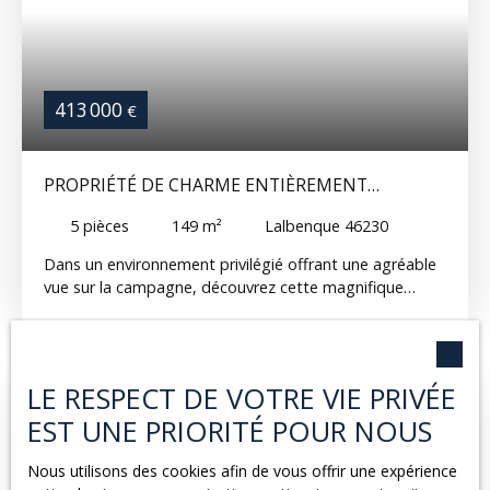
413 000
€
PROPRIÉTÉ DE CHARME ENTIÈREMENT
RESTAURÉE - PRESTATIONS DE QUALITÉ ET
5
pièces
149
m²
Lalbenque 46230
CADRE D'EXCEPTION
Dans un environnement privilégié offrant une agréable
vue sur la campagne, découvrez cette magnifique
propriété entièrement restaurée en 2016 avec des
matériaux de qualité, alliant avec élégance le charme
de l'ancien et le confort du contemporain. Dès l'entrée,
le caractère des lieux s'impose grâce aux superbes
LE RESPECT DE VOTRE VIE PRIVÉE
carreaux ciment d'époque soigneusement conservés.
EST UNE PRIORITÉ POUR NOUS
Vous serez ensuite séduit par un vaste séjour baigné
de lumière, agrémenté d'un insert bois, créant une
atmosphère chaleureuse et conviviale. La cuisine
Nous utilisons des cookies afin de vous offrir une expérience