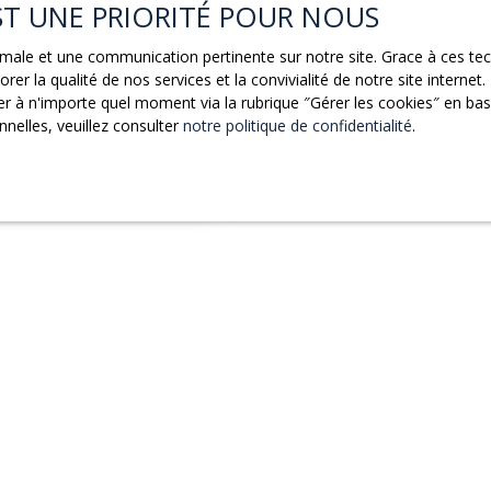
EST UNE PRIORITÉ POUR NOUS
ptimale et une communication pertinente sur notre site. Grace à ces 
rer la qualité de nos services et la convivialité de notre site intern
 à n'importe quel moment via la rubrique ″Gérer les cookies″ en bas d
n pierre située entre
nelles, veuillez consulter
notre politique de confidentialité
.
ns dans la partie rez-de-
lle d'eau et un WC. A
au, un wc, la pièce de vie
uelle vous pourrez y
e Combarieu Immobilier,
 Tarn-et-Garonne, pour
 Notre Equipe vous
, de location/gérance et
proximité. Maison
 à Caussade depuis trois
Vous ne trouvez pas
la propriété de vos rêves ?