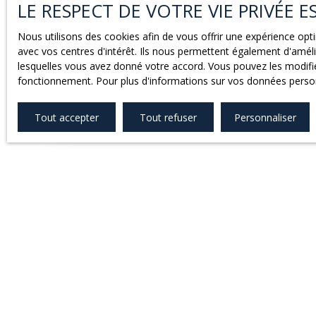
LE RESPECT DE VOTRE VIE PRIVÉE 
MAISON ENTRE CAUSSADE ET CAHORS
Nous utilisons des cookies afin de vous offrir une expérience o
4
pièces
98
m²
Montdoumerc 46230
avec vos centres d'intérêt. Ils nous permettent également d'amélio
lesquelles vous avez donné votre accord. Vous pouvez les modifier
Venez découvrir cette charmante maison de village e
fonctionnement. Pour plus d'informations sur vos données person
Caussade et Cahors. Sur deux niveaux, nous retrouvo
chaussée : un garage/chaufferie, une chambre, une sa
Tout accepter
Tout refuser
Personnaliser
l'étage se trouve deux autres chambres, une salle d'e
avec le coin cuisine et une superbe véranda dans laq
profitez tout au long de l'année. Contactez l'Agenc
votre partenaire de confiance à Caussade et dans le
organiser une visite ou obtenir plus d'informations.
accompagne dans tous vos projets d'achat, de vente
d'estimation immobilière avec professionnalisme et 
Combarieu Immobilier - Votre spécialiste immobilier
générations.