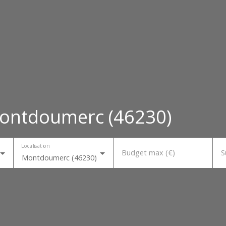
Montdoumerc (46230)
Localisation
Budget max (€)
S
Montdoumerc (46230)