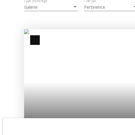
Type d'affichage
Trier par
Galerie
Pertinence
120 000
€