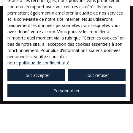
Grace à ces technologies, nous pouvons vous proposer du
correspondre à une famille ou investissement locatif ( 2
contenu en rapport avec vos centres d'intérêt. Ils nous
logements). Contactez l'Agence Combarieu Immobilier,
permettent également d'améliorer la qualité de nos services
votre partenaire de confiance à Caussade et dans le
et la convivialité de notre site internet. Nous utiliserons
Tarn-et-Garonne, pour organiser une visite ou obtenir
uniquement les données personnelles pour lesquelles vous
plus d'informations. Notre Equipe vous accompagne
avez donné votre accord. Vous pouvez les modifier à
dans tous vos projets d'achat, de vente, de
n'importe quel moment via la rubrique ″Gérer les cookies″ en
Vous ne trouvez pas
location/gérance et d'estimation immobilière avec
bas de notre site, à l'exception des cookies essentiels à son
professionnalisme et proximité. Maison Combarieu
la propriété de vos rêves ?
fonctionnement. Pour plus d'informations sur vos données
Immobilier - Votre spécialiste immobilier à Caussade
personnelles, veuillez consulter
depuis trois générations.
notre politique de confidentialité
.
Tout accepter
Tout refuser
Prénom
Personnaliser
Nom
Email
Type d'offre
Vente
Type de bien