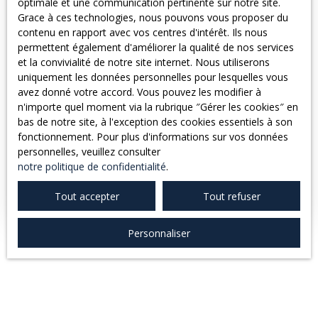
optimale et une communication pertinente sur notre site.
Grace à ces technologies, nous pouvons vous proposer du
contenu en rapport avec vos centres d'intérêt. Ils nous
permettent également d'améliorer la qualité de nos services
et la convivialité de notre site internet. Nous utiliserons
uniquement les données personnelles pour lesquelles vous
89 000
€
avez donné votre accord. Vous pouvez les modifier à
n'importe quel moment via la rubrique ″Gérer les cookies″ en
bas de notre site, à l'exception des cookies essentiels à son
SECTEUR SAINT PROJET.
fonctionnement. Pour plus d'informations sur vos données
personnelles, veuillez consulter
3
pièces
145
m²
Saint-Projet 82160
notre politique de confidentialité
.
Un beau projet de restauration pour cette propriété,
Tout accepter
Tout refuser
sise en bordure du petit village paisible de Saint Projet.
Quelques commodités à pied dont un restaurant de
renommé, et entre des beaux villages de Caylus et
Personnaliser
Limogne en Quercy. Ensemble Immobilier, sis sur un joli
terrain boisé, offrant un gros potentiel, maison plain
pied, surface habitable actuelle de 43m² environ, plus
dépendances d'environ 100m2 de surface
aménageable. Vendu en l'état, actuellement pas