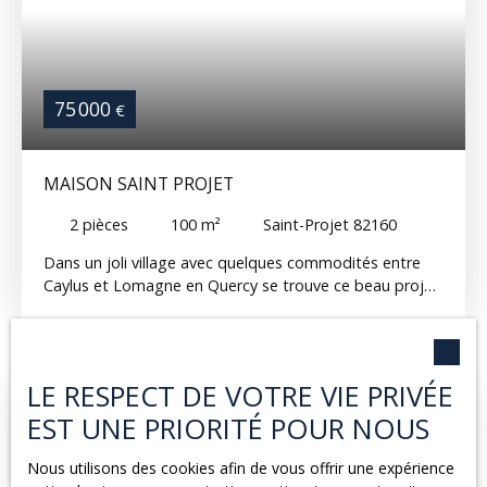
75 000
€
MAISON SAINT PROJET
2
pièces
100
m²
Saint-Projet 82160
Dans un joli village avec quelques commodités entre
Caylus et Lomagne en Quercy se trouve ce beau projet
de restauration! 100m2 sur deux étages (50m2 environ
par étage: rdc et 1er) plus grenier. Toiture en bon état,
le reste à faire; électricité, eau, assainissement et
l'aménagement des pièces selon vos besoins. De belles
LE RESPECT DE VOTRE VIE PRIVÉE
pierres et des éléments authentiques, poutres,
Exclusivité
EST UNE PRIORITÉ POUR NOUS
cheminée, évier en pierre. Un abri de voiture/auvent à
l'extérieur et un petit jardinet à créer. Du potentiel!
Nous utilisons des cookies afin de vous offrir une expérience