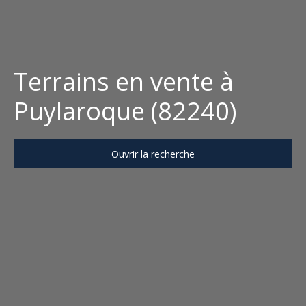
Terrains en vente à
Puylaroque (82240)
Ouvrir la recherche
Type d'offre
Vente
Type de bien
Terrain
Localisation
Puylaroque (82240)