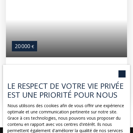
20 000
€
TERRAIN PUYLAROQUE
43 ca
Puylaroque 82240
LE RESPECT DE VOTRE VIE PRIVÉE
Venez découvrir ce jardin intimiste situé au coeur du
EST UNE PRIORITÉ POUR NOUS
village.
Nous utilisons des cookies afin de vous offrir une expérience
optimale et une communication pertinente sur notre site.
Grace à ces technologies, nous pouvons vous proposer du
contenu en rapport avec vos centres d'intérêt. Ils nous
permettent également d'améliorer la qualité de nos services