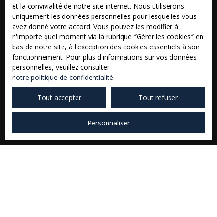
et la convivialité de notre site internet. Nous utiliserons
uniquement les données personnelles pour lesquelles vous
avez donné votre accord. Vous pouvez les modifier à
n'importe quel moment via la rubrique ″Gérer les cookies″ en
Vous ne trouvez pas
bas de notre site, à l'exception des cookies essentiels à son
fonctionnement. Pour plus d'informations sur vos données
la propriété de vos rêves ?
personnelles, veuillez consulter
notre politique de confidentialité
.
Tout accepter
Tout refuser
Prénom
Personnaliser
Nom
Email
Type d'offre
Vente
Type de bien
Terrain