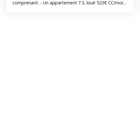
comprenant: - Un appartement T3, loué 523€ CC/mois
(classement énergétique en C ) - Un appartement T3 ,
loué 580€ CC/mois ( classement énergétique en
attente )