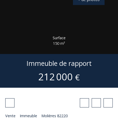
Surface
150
m²
Immeuble de rapport
212 000
€
Vente
Immeuble
Molières 82220