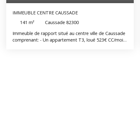
IMMEUBLE CENTRE CAUSSADE
141
m²
Caussade 82300
Immeuble de rapport situé au centre ville de Caussade
comprenant: - Un appartement T3, loué 523€ CC/mois
(classement énergétique en C ) - Un appartement T3 ,
loué 580€ CC/mois ( classement énergétique en
attente )