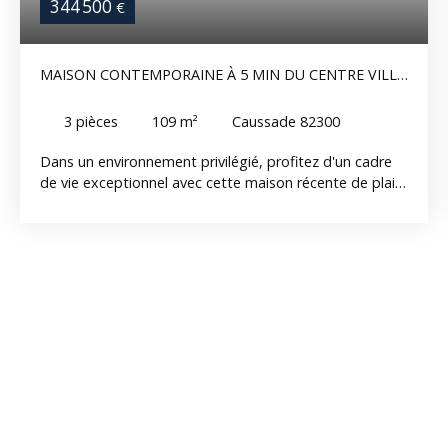
344 500
€
MAISON CONTEMPORAINE À 5 MIN DU CENTRE VILLE
DE CAUSSADE - PRESTATIONS DE QUALITÉ ET VUE
DÉGAGÉE
3
pièces
109
m²
Caussade 82300
Dans un environnement privilégié, profitez d'un cadre
de vie exceptionnel avec cette maison récente de plain
pied, pensée pour offrir confort, modernité et
fonctionnalité. Vous serez séduit par une spacieuse
pièce de vie baignée de lumière, grâce à ses grandes
ouvertures offrant une agréable vue sur l'extérieur. La
cuisine aménagée et entièrement équipée, ouverte sur
le séjour, est complétée par un cellier. L'espace nuit se
compose de deux belles chambres, dont une avec
dressing, d'une salle de bain équipée d'une baignoire et
d'une douche, ainsi que d'un wc indépendant. À
l'extérieur, tout a été conçu pour profiter pleinement
des beaux jours. Vous découvrirez une magnifique
piscine accompagnée de son pool house, un jardin clos