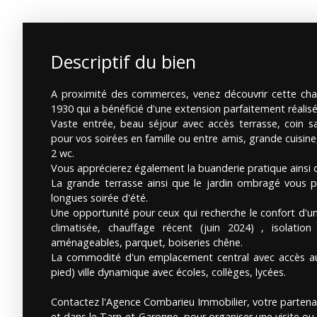
Descriptif du bien
A proximité des commerces, venez découvrir cette ch
1930 qui a bénéficié d'une extension parfaitement réalisé
Vaste entrée, beau séjour avec accès terrasse, coin s
pour vos soirées en famille ou entre amis, grande cuisine
2 wc.
Vous apprécierez également la buanderie pratique ainsi 
La grande terrasse ainsi que le jardin ombragé vous p
longues soirée d'été.
Une opportunité pour ceux qui recherche le confort d'u
climatisée, chauffage récent (juin 2024) , isolatio
aménageables, parquet, boiseries chêne.
La commodité d'un emplacement central avec accès au
pied) ville dynamique avec écoles, collèges, lycées.
Contactez l'Agence Combarieu Immobilier, votre partena
et dans le Tarn-et-Garonne, pour organiser une visite ou 