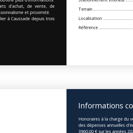
ts d'achat, de vente, de
Terrain
ssionnalisme et proximité.
Localisation
ier à Caussade depuis trois
Référence
Informations c
Honoraires à la charge du v
des dépenses annuelles d'én
3960.00 € sur les années 2