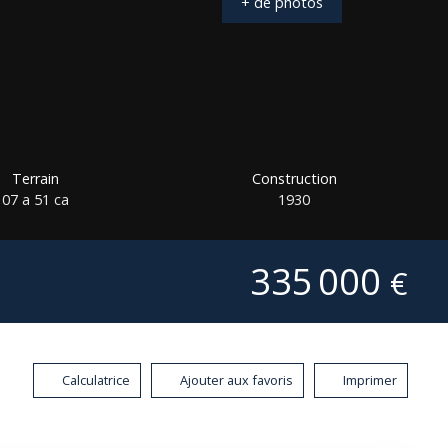
+ de photos
Terrain
Construction
07 a 51 ca
1930
335 000
€
Calculatrice
Ajouter aux favoris
Imprimer