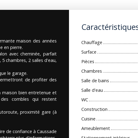
Caractéristique
armante maison des années
Chauffage
e en pierre.
Surface
alon avec cheminée, parfait
, 5 chambres, 2 salles d'eau,
Pièces
Chambres
que le garage.
ermettront de profiter des
Salle de bains
Salle d'eau
n maison bien entretenue et
n des combles qui restent
WC
Construction
toroute, proximité gare (à
Cuisine
Ameublement
ire de confiance à Caussade
obtenir plus d'informations.
Stationnement intérieur