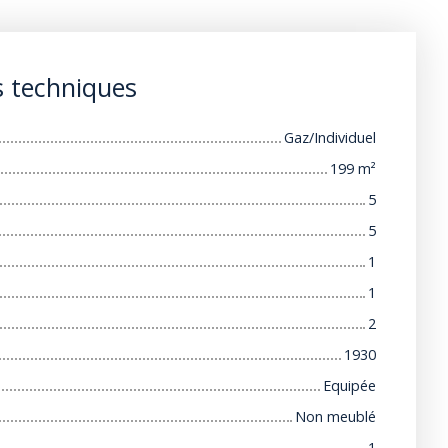
s techniques
Gaz/Individuel
199
m²
5
5
1
1
2
1930
Equipée
Non meublé
1