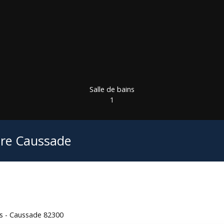
Salle de bains
1
tre Caussade
es - Caussade 82300