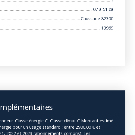
07 a 51 ca
Caussade 82300
13969
omplémentaires
endeur. Classe énergie C, Classe climat C Montant estimé
ergie pour un usage standard : entre 2900.00 € et
021, 2022 et 2023 (abonnements compris). Les