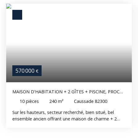
570 000
€
MAISON D'HABITATION + 2 GÎTES + PISCINE, PROCHE
DE CAUSSADE ET MONTAUBAN
10
pièces
240
m²
Caussade 82300
Sur les hauteurs, secteur recherché, bien situé, bel
ensemble ancien offrant une maison de charme + 2
dépendances aménagées en gîtes, un abri voiture et
une piscine plein sud . Vue dominante. Le tout sur un