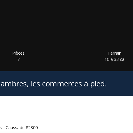
Pièces
Terrain
7
10 a 33 ca
hambres, les commerces à pied.
es - Caussade 82300