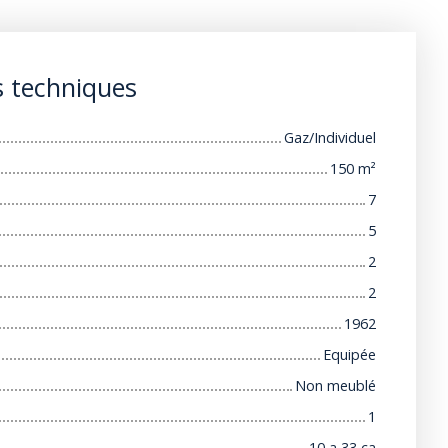
s techniques
Gaz/Individuel
150
m²
7
5
2
2
1962
Equipée
Non meublé
1
10 a 33 ca