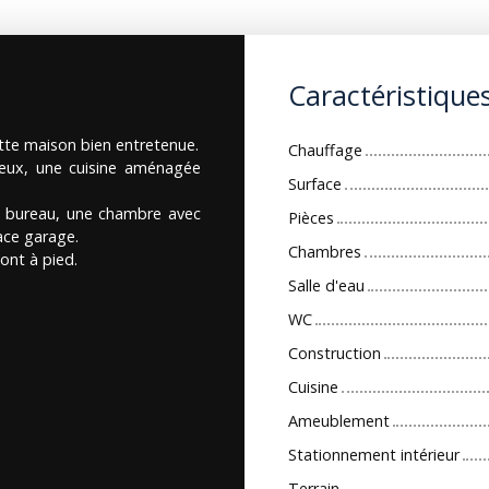
Caractéristique
ette maison bien entretenue.
Chauffage
neux, une cuisine aménagée
Surface
un bureau, une chambre avec
Pièces
pace garage.
Chambres
ont à pied.
Salle d'eau
WC
Construction
Cuisine
Ameublement
Stationnement intérieur
Terrain