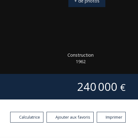
+ de photos
Construction
1962
240 000
€
Calculatrice
Ajouter aux favoris
Imprimer