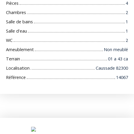
Pièces
4
Chambres
2
Salle de bains
1
Salle d'eau
1
WC
2
Ameublement
Non meublé
Terrain
01 a 43 ca
Localisation
Caussade 82300
Référence
14067