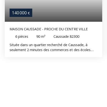
140 000
€
MAISON CAUSSADE - PROCHE DU CENTRE VILLE
6
pièces
90
m²
Caussade 82300
Située dans un quartier recherché de Caussade, à
seulement 2 minutes des commerces et des écoles.
Vous découvrirez une maison lumineuse comprenant
une entrée, une cuisine aménagée ainsi qu'un séjour
chaleureux avec cheminée insert. Quatre chambres, un
bureau, une salle de bain et un wc indépendant. Le
sous-sol: un garage, offrant un espace de
stationnement et de rangement très appréciable. À
l'extérieur, vous profiterez d'un agréable jardin.