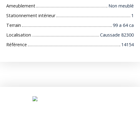
Ameublement
Non meublé
Stationnement intérieur
1
Terrain
99 a 64 ca
Localisation
Caussade 82300
Référence
14154