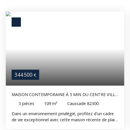
344 500
€
MAISON CONTEMPORAINE À 5 MIN DU CENTRE VILLE
DE CAUSSADE - PRESTATIONS DE QUALITÉ ET VUE
3
pièces
109
m²
Caussade 82300
DÉGAGÉE
Dans un environnement privilégié, profitez d'un cadre
de vie exceptionnel avec cette maison récente de plain
pied, pensée pour offrir confort, modernité et