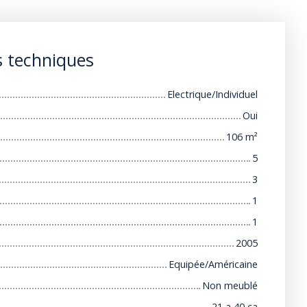
s techniques
Electrique/Individuel
Oui
106
m²
5
3
1
1
2005
Equipée/Américaine
Non meublé
21 a 40 ca