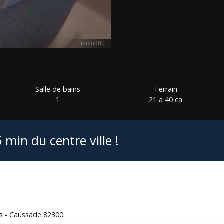
Salle de bains
Terrain
1
21 a 40 ca
min du centre ville !
es - Caussade 82300