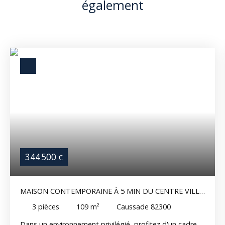
également
344 500
€
MAISON CONTEMPORAINE À 5 MIN DU CENTRE VILLE
DE CAUSSADE - PRESTATIONS DE QUALITÉ ET VUE
3
pièces
109
m²
Caussade 82300
DÉGAGÉE
Dans un environnement privilégié, profitez d'un cadre