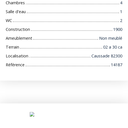
Chambres
4
Salle d'eau
1
WC
2
Construction
1900
Ameublement
Non meublé
Terrain
02 a 30 ca
Localisation
Caussade 82300
Référence
14187