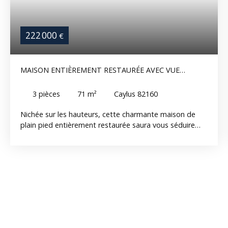
222 000
€
MAISON ENTIÈREMENT RESTAURÉE AVEC VUE
EXCEPTIONNELLE SUR LES HAUTEURS.
3
pièces
71
m²
Caylus 82160
Nichée sur les hauteurs, cette charmante maison de
plain pied entièrement restaurée saura vous séduire
par son confort et sa magnifique vue dégagée. Dès
l'entrée, vous découvrirez une belle pièce de vie
lumineuse comprenant un séjour convivial avec poêle
bois et une cuisine ouverte aménagée. Cet espace
s'ouvre directement sur une grande terrasse, véritable
prolongement de la maison, idéale pour profiter des
repas en extérieur tout en admirant le panorama.
L'espace nuit se compose de deux chambres
confortables ainsi que d'une salle d'eau avec wc. En