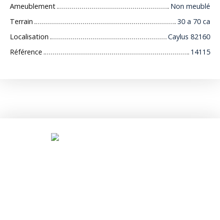
Ameublement
Non meublé
Terrain
30 a 70 ca
Localisation
Caylus 82160
Référence
14115