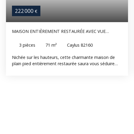
222 000
€
MAISON ENTIÈREMENT RESTAURÉE AVEC VUE
EXCEPTIONNELLE SUR LES HAUTEURS.
3
pièces
71
m²
Caylus 82160
Nichée sur les hauteurs, cette charmante maison de
plain pied entièrement restaurée saura vous séduire
par son confort et sa magnifique vue dégagée. Dès
l'entrée, vous découvrirez une belle pièce de vie
lumineuse comprenant un séjour convivial avec poêle
bois et une cuisine ouverte aménagée. Cet espace
s'ouvre directement sur une grande terrasse, véritable
prolongement de la maison, idéale pour profiter des
repas en extérieur tout en admirant le panorama.
L'espace nuit se compose de deux chambres
confortables ainsi que d'une salle d'eau avec wc. En
sous-sol, un espace de stockage particulièrement
appréciable ou la possibilité d'aménager un atelier