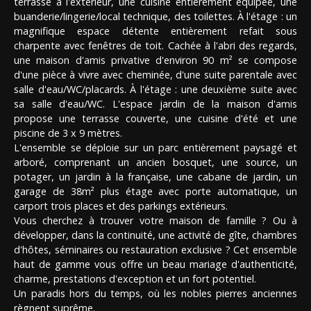
terrasse à l'extérieur, une cuisine entièrement équipée, une
buanderie/lingerie/local technique, des toilettes. À l'étage : un
magnifique espace détente entièrement refait sous
charpente avec fenêtres de toit. Cachée à l'abri des regards,
une maison d'amis privative d'environ 90 m² se compose
d'une pièce à vivre avec cheminée, d'une suite parentale avec
salle d'eau/WC/placards. À l'étage : une deuxième suite avec
sa salle d'eau/WC. L'espace jardin de la maison d'amis
propose une terrasse couverte, une cuisine d'été et une
piscine de 3 x 9 mètres.
L'ensemble se déploie sur un parc entièrement paysagé et
arboré, comprenant un ancien bosquet, une source, un
potager, un jardin à la française, une cabane de jardin, un
garage de 38m² plus étage avec porte automatique, un
carport trois places et des parkings extérieurs.
Vous cherchez à trouver votre maison de famille ? Ou à
développer, dans la continuité, une activité de gîte, chambres
d'hôtes, séminaires ou restauration exclusive ? Cet ensemble
haut de gamme vous offre un beau mariage d'authenticité,
charme, prestations d'exception et un fort potentiel.
Un paradis hors du temps, où les nobles pierres anciennes
règnent suprême.