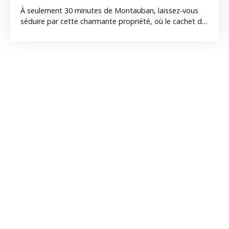
À seulement 30 minutes de Montauban, laissez-vous
séduire par cette charmante propriété, où le cachet de
l'ancien a été soigneusement préservé. Dès l'entrée, le
ton est donné : cette demeure offre une ambiance
chaleureuse et authentique, avec une cuisine, un salon
et une salle à manger. Elle dispose également de six
chambres, idéales pour accueillir famille et amis. Les
amoureux de vieilles pierres apprécieront les nombreux
éléments d'époque conservés : tomettes, plancher
bois, 'cantou', ancienne cheminée, autant de détails qui
témoignent de l'histoire du lieu et lui confèrent un
charme unique. À l'extérieur, vous profiterez d'un joli
parc arboré de plus de 1ha, véritable écrin de verdure.
Une jolie vue dégagée sur la campagne. Jolies
dépendances ainsi qu'un ancien four à pain viennent
compléter ce bien et offrent de nombreuses
possibilités d'aménagement ou de projets. Une maison
idéale pour les amateurs d'authenticité, à la recherche
d'un lieu de vie unique à s'approprier.