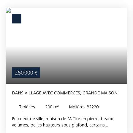
250 000
€
DANS VILLAGE AVEC COMMERCES, GRANDE MAISON
7
pièces
200
m²
Molières 82220
En coeur de ville, maison de Maître en pierre, beaux
volumes, belles hauteurs sous plafond, certains
éléments anciens ont été conservés (superbe escalier