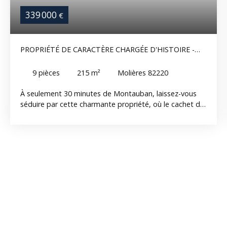
339 000
€
PROPRIÉTÉ DE CARACTÈRE CHARGÉE D'HISTOIRE -
CHARME ET AUTHENTICITÉ
9
pièces
215
m²
Molières 82220
À seulement 30 minutes de Montauban, laissez-vous
séduire par cette charmante propriété, où le cachet de
l'ancien a été soigneusement préservé. Dès l'entrée, le
ton est donné : cette demeure offre une ambiance
chaleureuse et authentique, avec une cuisine, un salon
et une salle à manger. Elle dispose également de six
chambres, idéales pour accueillir famille et amis. Les
amoureux de vieilles pierres apprécieront les nombreux
éléments d'époque conservés : tomettes, plancher
bois, 'cantou', ancienne cheminée, autant de détails qui
témoignent de l'histoire du lieu et lui confèrent un
charme unique. À l'extérieur, vous profiterez d'un joli
parc arboré de plus de 1ha, véritable écrin de verdure.