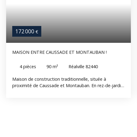
172 000
€
MAISON ENTRE CAUSSADE ET MONTAUBAN !
4
pièces
90
m²
Réalville 82440
Maison de construction traditionnelle, située à
proximité de Caussade et Montauban. En rez-de-jardin,
une entrée, un garage, une pièce pouvant servir de
chambre, une buanderie, une cave. Au 1er étage :
séjour, cuisine, 2 chambres, salle d'eau, wc séparé. Le
tout implanté sur une jolie parcelle de terrain. Quartier
sympathique !