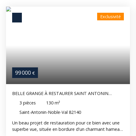
Exclusivité
99 000
€
BELLE GRANGE À RESTAURER SAINT ANTONIN
NOBLE VAL 120 M2
3
pièces
130
m²
Saint-Antonin-Noble-Val 82140
Un beau projet de restauration pour ce bien avec une
superbe vue, située en bordure d'un charmant hameau
à 10 minutes de St Antonin Noble Val. Ensemble