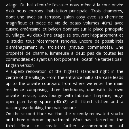
village. Du hall d'entrée l'escalier nous mène à la cour privée
d'où nous entrons l'habitation principale. Trois chambres,
dont une avec sa terrasse, salon cosy avec sa cheminée
magnifique et pièce de vie de beaux volumes 40m2 avec
cuisine américaine et balcon donnant sur la place principale
du village. Au deuxième étage se trouvent l'appartement et
le studio tout récemment rénovés. Encore de possibilités
d'aménagement au troisième (travaux commencés). Une
propriété de charme, lumineuse à deux pas de toutes les
commodités et ayant un fort potentiel locatif. Ne tardez pas!
English version:
A superb renovation of the highest standard right in the
centre of the village. From the entrance hall a staircase leads
up to the private courtyard from where we enter the main
residence comprising three bedrooms, one with its own
private terrace, cosy lounge with fabulous fireplace, huge
open-plan living space (40m2) with fitted kitchen and a
balcony overlooking the main square.
On the second floor we find the recently renovated studio
and three-bedroom appartment. Work has started on the
third floor to create further accommodation of