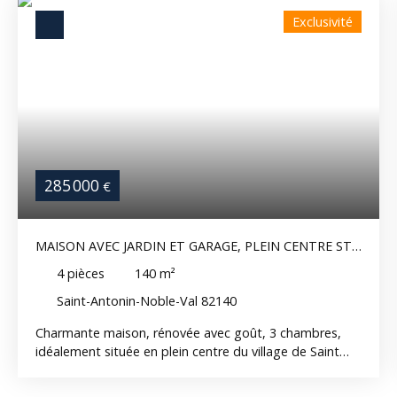
Exclusivité
285 000
€
MAISON AVEC JARDIN ET GARAGE, PLEIN CENTRE ST
ANTONIN!
4
pièces
140
m²
Saint-Antonin-Noble-Val 82140
Charmante maison, rénovée avec goût, 3 chambres,
idéalement située en plein centre du village de Saint
Antonin. Accès facile pour toutes les attractions du
village. Au rez-de chaussée il y a le garage/atelier et un