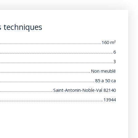
s techniques
160
m²
6
3
Non meublé
85 a 50 ca
Saint-Antonin-Noble-Val 82140
13944