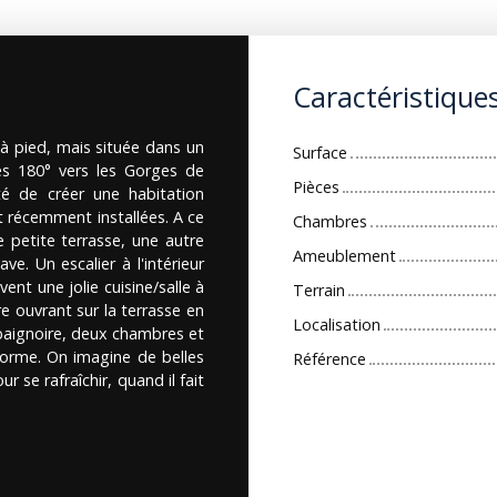
Caractéristique
à pied, mais située dans un
Surface
es 180° vers les Gorges de
Pièces
té de créer une habitation
t récemment installées. A ce
Chambres
 petite terrasse, une autre
Ameublement
ve. Un escalier à l'intérieur
nt une jolie cuisine/salle à
Terrain
e ouvrant sur la terrasse en
Localisation
 baignoire, deux chambres et
norme. On imagine de belles
Référence
 se rafraîchir, quand il fait