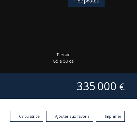
+ de photos
Terrain
85 a 50 ca
335 000
€
Calculatrice
Ajouter aux favoris
Imprimer