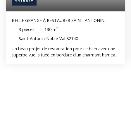
99 000
€
BELLE GRANGE À RESTAURER SAINT ANTONIN
NOBLE VAL 120 M2
3
pièces
130
m²
Saint-Antonin-Noble-Val 82140
Un beau projet de restauration pour ce bien avec une
superbe vue, située en bordure d'un charmant hameau
à 10 minutes de St Antonin Noble Val. Ensemble
immobilier offrant un beau potentiel 130m² possible en
habitation, plus dépendance d'environ 34m2; poutres
et vieilles pierres. Le tout sur un terrain de 700m2.
Autorisation accordée pour transformation en
habitation. Eau et électricité déjà installées Pour les
amoureux des belles pierres. English Version A beautiful
restoration project with fantastic views, located on the
edge of a pretty little village 10 minutes from St
Antonin Noble Val. Offering great potential to create a
lovely stone cottage, with a living area of
approximately 130m², plus an outbuilding of