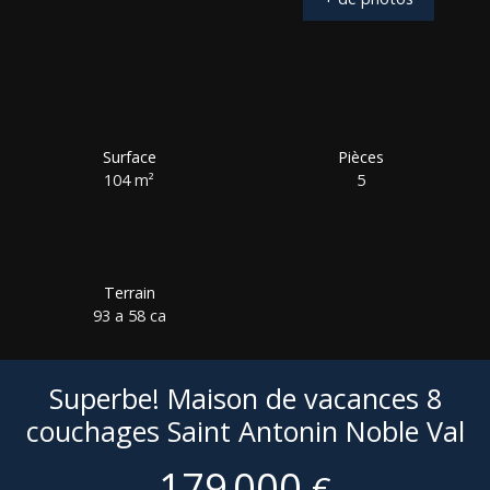
Surface
Pièces
104
m²
5
Terrain
93 a 58 ca
Superbe! Maison de vacances 8
couchages Saint Antonin Noble Val
179 000
€