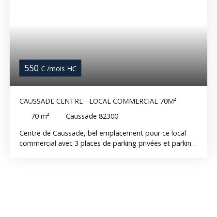
550
€ /mois HC
CAUSSADE CENTRE - LOCAL COMMERCIAL 70M²
70
m²
Caussade 82300
Centre de Caussade, bel emplacement pour ce local
commercial avec 3 places de parking privées et parking
à proximité Le local est composé de : - une pièce
principale de 55 m² environ avec une grande vitrine et
équipée de la climatisation - une pièce pouvant servir
de stockage et de coin cuisine avec meuble évier - une
pièce séparée avec sanitaires Disponible réf. 14162