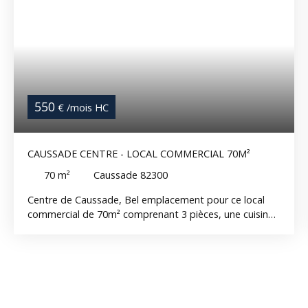
550
€ /mois HC
CAUSSADE CENTRE - LOCAL COMMERCIAL 70M²
70
m²
Caussade 82300
Centre de Caussade, Bel emplacement pour ce local
commercial de 70m² comprenant 3 pièces, une cuisine,
une salle d'eau avec WC Local équipé de la
climatisation Vous profiterez d''un parking privé
Disponible réf. 14162