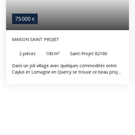
75 000
€
MAISON SAINT PROJET
2
pièces
100
m²
Saint-Projet 82160
Dans un joli village avec quelques commodités entre
Caylus et Lomagne en Quercy se trouve ce beau projet
de restauration! 100m2 sur deux étages (50m2 environ
par étage: rdc et 1er) plus grenier. Toiture en bon état,
le reste à faire; électricité, eau, assainissement et
l'aménagement des pièces selon vos besoins. De belles
pierres et des éléments authentiques, poutres,
cheminée, évier en pierre. Un abri de voiture/auvent à
l'extérieur et un petit jardinet à créer. Du potentiel!