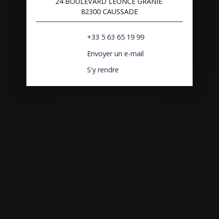
24 BOULEVARD LEONCE GRANIE
82300 CAUSSADE
+33 5 63 65 19 99
Envoyer un e-mail
S'y rendre