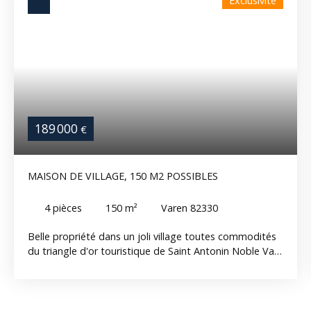
Exclusivité
189 000
€
MAISON DE VILLAGE, 150 M2 POSSIBLES
4
pièces
150
m²
Varen 82330
Belle propriété dans un joli village toutes commodités
du triangle d'or touristique de Saint Antonin Noble Val,
Najac et Cordes sur Ciel. Beaucoup de possibilités pour
cette propriété, actuellement divisée en partie
habitable et partie local commercial de 100m2 avec
coin salon et jardin de thé, WC et buanderie. On