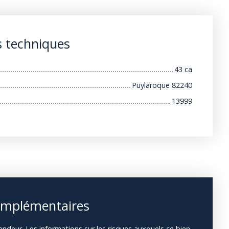
s techniques
43 ca
Puylaroque 82240
13999
omplémentaires
endeur. Les informations sur les risques auxquels ce bien