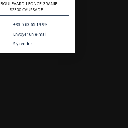
 BOULEVARD LEONCE GRANIE
82300 CAUSSADE
+33 5 63 65 19 99
Envoyer un e-mail
S'y rendre